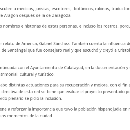
 descubre a médicos, juristas, escritores, botánicos, rabinos, traducto
 de Aragón después de la de Zaragoza.
os nombres e historias de estas personas, e incluso los rostros, porq
er relato de América, Gabriel Sánchez. También cuenta la influencia 
 de Santángel que fue consejero real y que escuchó y creyó a Cristoba
tinuada con el Ayuntamiento de Calatayud, en la documentación y di
imonial, cultural y turístico.
 cabo distintas actuaciones para su recuperación y mejora, con el f
directiva de esta red se tiene que evaluar el proyecto presentado por
do plenario se pidió la inclusión.
viene a reforzar la importancia que tuvo la población hispanojudia 
 esos momentos de la ciudad.