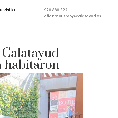
u visita
976 886 322
·
oficinaturismo@calatayud.es
e Calatayud
a habitaron