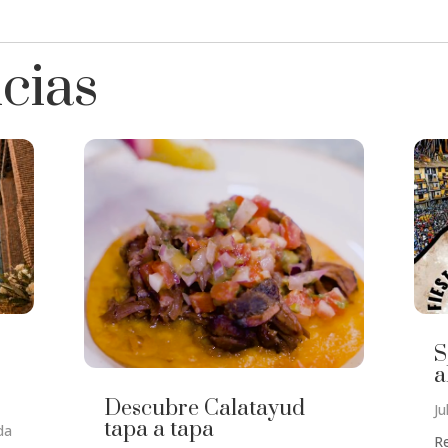
icias
S
a
Descubre Calatayud
Ju
tapa a tapa
da
Re