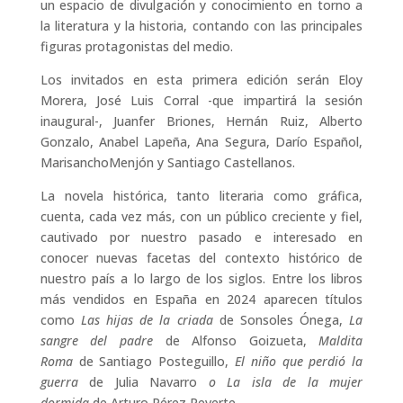
un espacio de divulgación y conocimiento en torno a
la literatura y la historia, contando con las principales
figuras protagonistas del medio.
Los invitados en esta primera edición serán Eloy
Morera, José Luis Corral -que impartirá la sesión
inaugural-, Juanfer Briones, Hernán Ruiz, Alberto
Gonzalo, Anabel Lapeña, Ana Segura, Darío Español,
MarisanchoMenjón y Santiago Castellanos.
La novela histórica, tanto literaria como gráfica,
cuenta, cada vez más, con un público creciente y fiel,
cautivado por nuestro pasado e interesado en
conocer nuevas facetas del contexto histórico de
nuestro país a lo largo de los siglos. Entre los libros
más vendidos en España en 2024 aparecen títulos
como
Las hijas de la criada
de Sonsoles Ónega,
La
sangre del padre
de Alfonso Goizueta,
Maldita
Roma
de Santiago Posteguillo,
El niño que perdió la
guerra
de Julia Navarro
o La isla de la mujer
dormida
de Arturo Pérez Reverte.