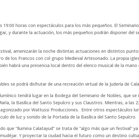
as 19:00 horas con espectáculos para los más pequeños. El Seminario
gar, y durante la actuación, los más pequeños podrán disponer del se
stival, amenizarán la noche distintas actuaciones en distintos puntos
 de los Francos con col grupo Medieval Artesonado. La propia igles
n habrá una presencia local dentro del elenco musical de la mano de
les se podrá disfrutar de una recreación virtual de la Judería de Ca
lumínico tendrá lugar en la Bodega del Seminario de Nobles, que se il
aría, la Basílica del Santo Sepulcro y sus Claustros. Mientras, a las 2
rotagonizado por Wattussi Producciones. Entre otros espectáculos l
culo de luz y sonido de la Portada de la Basílica del Santo Sepulcro.
 que “Ilumina Calatayud” se trata de “algo más que un festival” ya
mudéjar. Y proyectar la ciudad hacia el futuro como un destino cultur