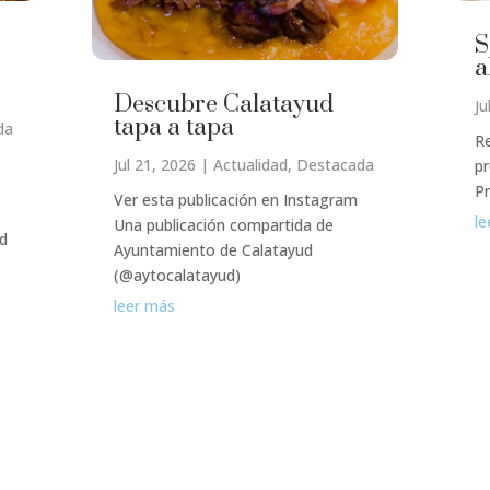
S
a
Descubre Calatayud
Ju
tapa a tapa
da
Re
Jul 21, 2026
|
Actualidad
,
Destacada
pr
P
Ver esta publicación en Instagram
le
Una publicación compartida de
ud
Ayuntamiento de Calatayud
(@aytocalatayud)
leer más