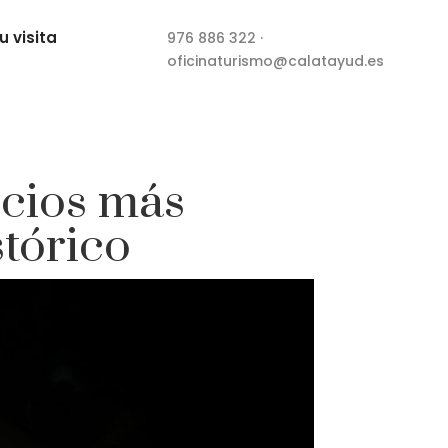
u visita
976 886 322
·
oficinaturismo@calatayud.es
ficios más
tórico