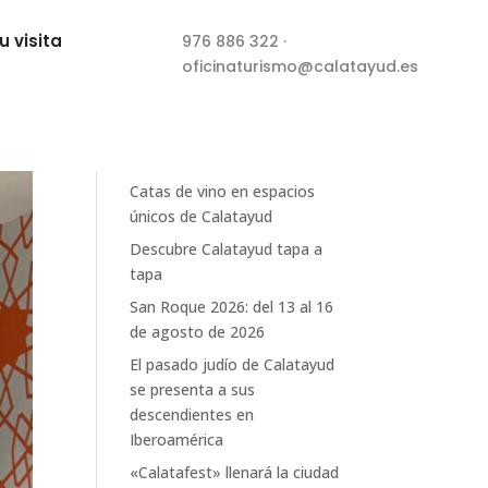
u visita
976 886 322
·
oficinaturismo@calatayud.es
Buscar
Recent Posts
Catas de vino en espacios
únicos de Calatayud
Descubre Calatayud tapa a
tapa
San Roque 2026: del 13 al 16
de agosto de 2026
El pasado judío de Calatayud
se presenta a sus
descendientes en
Iberoamérica
«Calatafest» llenará la ciudad