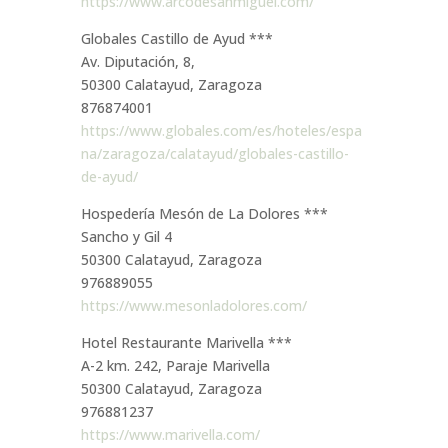
https://www.arcodesanmiguel.com/
Globales Castillo de Ayud ***
Av. Diputación, 8,
50300 Calatayud, Zaragoza
876874001
https://www.globales.com/es/hoteles/espa
na/zaragoza/calatayud/globales-castillo-
de-ayud/
Hospedería Mesón de La Dolores ***
Sancho y Gil 4
50300 Calatayud, Zaragoza
976889055
https://www.mesonladolores.com/
Hotel Restaurante Marivella ***
A-2 km. 242, Paraje Marivella
50300 Calatayud, Zaragoza
976881237
https://www.marivella.com/