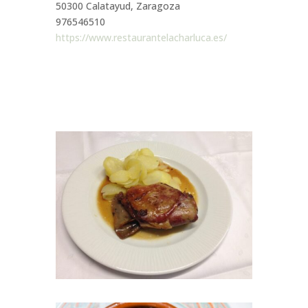
50300 Calatayud, Zaragoza
976546510
https://www.restaurantelacharluca.es/