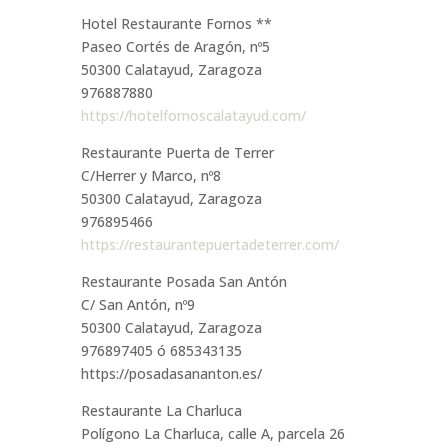
Hotel Restaurante Fornos **
Paseo Cortés de Aragón, nº5
50300 Calatayud, Zaragoza
976887880
https://hotelfornoscalatayud.com/
Restaurante Puerta de Terrer
C/Herrer y Marco, nº8
50300 Calatayud, Zaragoza
976895466
https://restaurantepuertadeterrer.com/
Restaurante Posada San Antón
C/ San Antón, nº9
50300 Calatayud, Zaragoza
976897405 ó 685343135
https://posadasananton.es/
Restaurante La Charluca
Polígono La Charluca, calle A, parcela 26